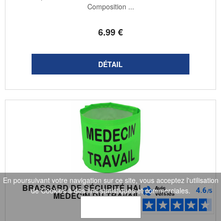
Composition ...
6
.99
€
En poursuivant votre navigation sur ce site, vous acceptez l'utilisation
BRASSARD DE SÉCURITÉ HAUTE VISIBLITÉ -
de Cookies à des fins statistiques et commerciales.
MÉDECIN DU TRAVAIL - VERT
OK
YOKO