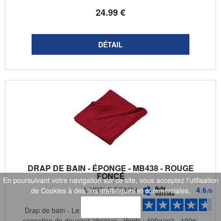
24
.99
€
DRAP DE BAIN - ÉPONGE - MB438 - ROUGE
FONCÉ
En poursuivant votre navigation sur ce site, vous acceptez l'utilisation
MYRTLE BEACH
de Cookies à des fins statistiques et commerciales.
OK
Drap de bain - Le plaisir en sortant de sa douche - Une
sensation de douceur absolue - Poids : 400g/m2 - 100%