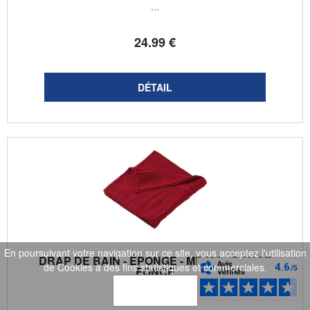
...
24
.99
€
En poursuivant votre navigation sur ce site, vous acceptez l'utilisation
DRAP DE BAIN - ÉPONGE - MB438 - ROUGE
de Cookies à des fins statistiques et commerciales.
FONCÉ
OK
MYRTLE BEACH