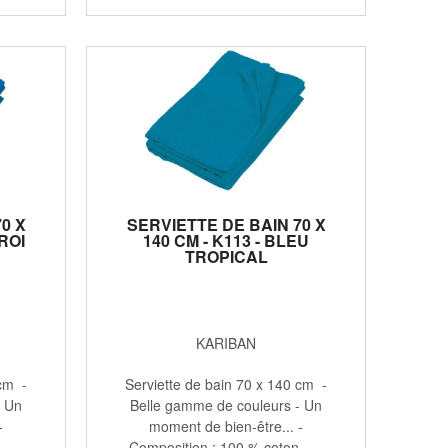
0 X
SERVIETTE DE BAIN 70 X
 ROI
140 CM - K113 - BLEU
TROPICAL
KARIBAN
 cm -
Serviette de bain 70 x 140 cm -
- Un
Belle gamme de couleurs - Un
-
moment de bien-être... -
 ...
Composition : 100 % coton - ...