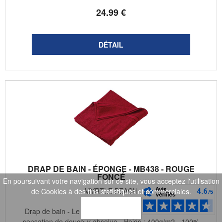
24
.99
€
DRAP DE BAIN - ÉPONGE - MB438 - ROUGE
FONCÉ
En poursuivant votre navigation sur ce site, vous acceptez l'utilisation
MYRTLE BEACH
de Cookies à des fins statistiques et commerciales.
OK
Drap de bain - Le plaisir en sortant de sa douche - Une
sensation de douceur absolue - Poids : 400g/m2 - 100%