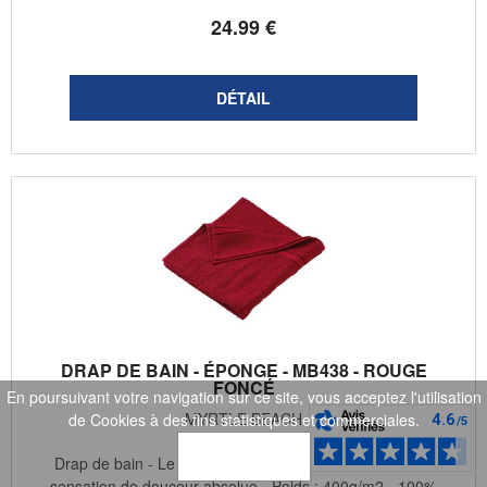
24
.99
€
DRAP DE BAIN - ÉPONGE - MB438 - ROUGE
FONCÉ
En poursuivant votre navigation sur ce site, vous acceptez l'utilisation
MYRTLE BEACH
de Cookies à des fins statistiques et commerciales.
OK
Drap de bain - Le plaisir en sortant de sa douche - Une
sensation de douceur absolue - Poids : 400g/m2 - 100%