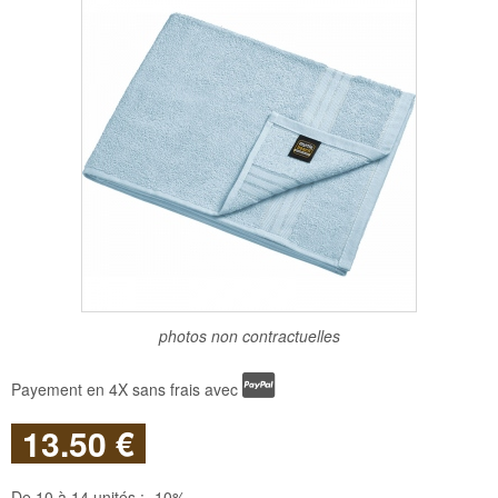
photos non contractuelles
Payement en 4X sans frais avec
13
.50
€
De 10 à 14 unités :
-10%