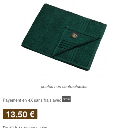
photos non contractuelles
Payement en 4X sans frais avec
13
.50
€
De 10 à 14 unités :
-10%