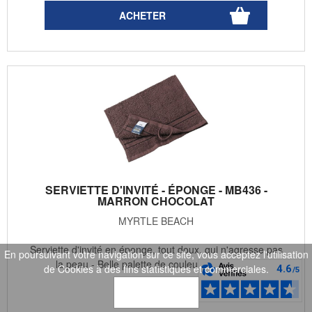
SERVIETTE D'INVITÉ - ÉPONGE - MB436 -
MARRON CHOCOLAT
MYRTLE BEACH
Serviette d'invité en éponge, tout doux, qui n'agresse pas
En poursuivant votre navigation sur ce site, vous acceptez l'utilisation
la peau - Belle palette de couleurs - Poids : ...
de Cookies à des fins statistiques et commerciales.
OK
5
.99
€