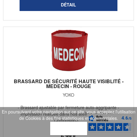
BRASSARD DE SÉCURITÉ HAUTE VISIBLITÉ -
MEDECIN - ROUGE
YOKO
- Brassard ajustable par fermeture auto-aggripante -
En poursuivant votre navigation sur ce site, vous acceptez l'utilisation
Impression réalisée dans nos ateliers en France -
de Cookies à des fins statistiques et commerciales.
Composition ...
OK
6
.99
€