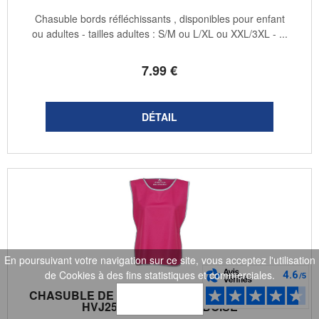
Chasuble bords réfléchissants , disponibles pour enfant
ou adultes - tailles adultes : S/M ou L/XL ou XXL/3XL - ...
7
.99
€
En poursuivant votre navigation sur ce site, vous acceptez l'utilisation
de Cookies à des fins statistiques et commerciales.
CHASUBLE DE SÉCURITÉ - RÉFLÉCHISSANT -
OK
HVJ259 - ROSE FRAMBOISE