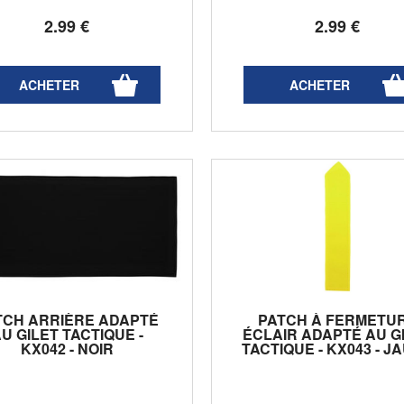
2
.99
€
2
.99
€
TCH ARRIÈRE ADAPTÉ
PATCH À FERMETU
U GILET TACTIQUE -
ÉCLAIR ADAPTÉ AU G
KX042 - NOIR
TACTIQUE - KX043 - J
FLUO