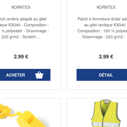
KORNTEX
KORNTEX
tch arrière adapté au gilet
Patch à fermeture éclair a
tique KX040 - Composition :
au gilet tactique KX040 
 % polyester - Grammage :
Composition : 100 % polyes
220 g/m2 - Scratch ...
Grammage : 220 g/m2 - .
2
.99
€
2
.99
€