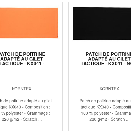
PATCH DE POITRINE
PATCH DE POITRIN
ADAPTÉ AU GILET
ADAPTÉ AU GILET
TACTIQUE - KX041 -
TACTIQUE - KX041 - N
ORANGE FLUO
KORNTEX
KORNTEX
h de poitrine adapté au gilet
Patch de poitrine adapté au 
tique KX040 - Composition :
tactique KX040 - Compositi
 % polyester - Grammage :
100 % polyester - Gramma
220 g/m2 - Scratch ...
220 g/m2 - Scratch ...