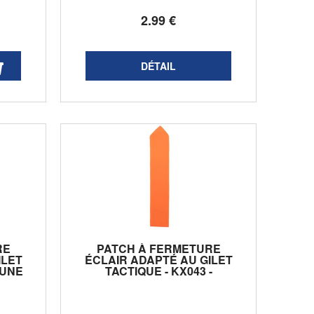
2
.99
€
RE
PATCH À FERMETURE
ILET
ÉCLAIR ADAPTÉ AU GILET
AUNE
TACTIQUE - KX043 -
ORANGE FLUO