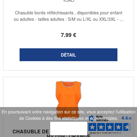
Chasuble bords réfléchissants , disponibles pour enfant
ou adultes - tailles adultes : S/M ou L/XL ou XXL/3XL - ...
7
.99
€
En poursuivant votre navigation sur ce site, vous acceptez l'utilisation
de Cookies à des fins statistiques et commerciales.
OK
CHASUBLE DE SÉCURITÉ - RÉFLÉCHISSANT -
HVJ259 - ORANGE