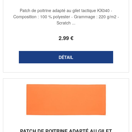
Patch de poitrine adapté au gilet tactique KX040 -
Composition : 100 % polyester - Grammage : 220 g/m2 -
Scratch ...
2
.99
€
PATCH DE POITRINE ADAPTÉ AU GILET