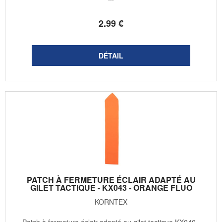
2
.99
€
PATCH À FERMETURE ÉCLAIR ADAPTÉ AU
GILET TACTIQUE - KX043 - ORANGE FLUO
KORNTEX
Patch à fermeture éclair adapté au gilet tactique KX040 -