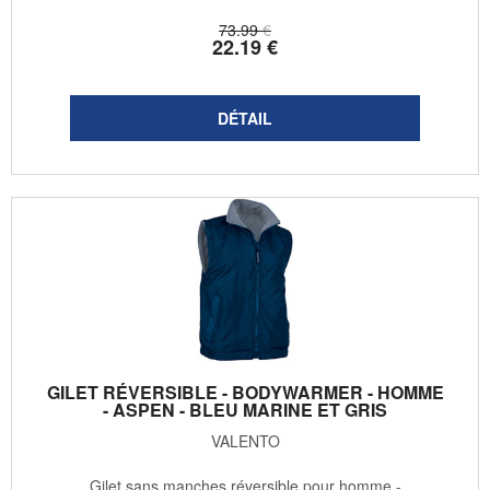
73
.99
€
22
.19
€
GILET RÉVERSIBLE - BODYWARMER - HOMME
- ASPEN - BLEU MARINE ET GRIS
VALENTO
Gilet sans manches réversible pour homme -