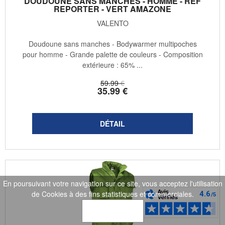
DOUDOUNE SANS MANCHES - HOMME - REF
REPORTER - VERT AMAZONE
VALENTO
Doudoune sans manches - Bodywarmer multipoches
pour homme - Grande palette de couleurs - Composition
extérieure : 65% ...
59
.99
€
35
.99
€
En poursuivant votre navigation sur ce site, vous acceptez l'utilisation
de Cookies à des fins statistiques et commerciales.
OK