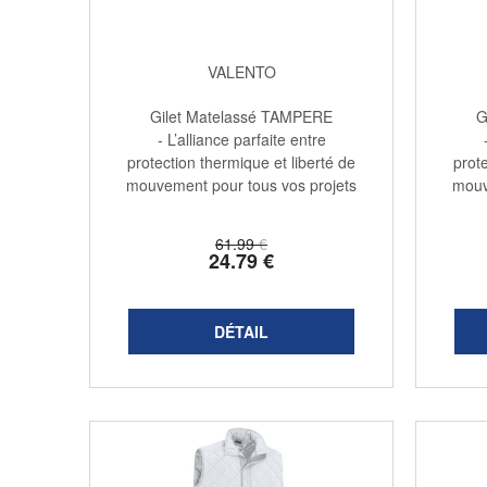
VALENTO
Gilet Matelassé TAMPERE
G
- L’alliance parfaite entre
protection thermique et liberté de
prote
mouvement pour tous vos projets
mouv
...
61
.99
€
24
.79
€