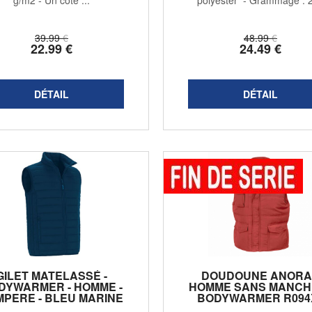
g/m2 - Un côté ...
polyester - Grammage : 
g/m2 - ...
39
.99
€
48
.99
€
22
.99
€
24
.49
€
GILET MATELASSÉ -
DOUDOUNE ANOR
DYWARMER - HOMME -
HOMME SANS MANCHE
MPERE - BLEU MARINE
BODYWARMER R094X
ROUGE