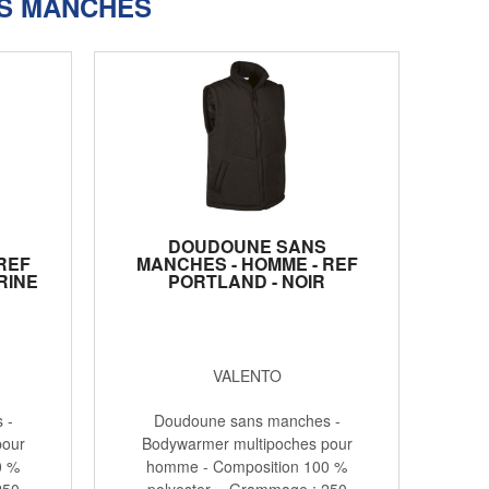
S MANCHES
DOUDOUNE SANS
REF
MANCHES - HOMME - REF
RINE
PORTLAND - NOIR
VALENTO
 -
Doudoune sans manches -
pour
Bodywarmer multipoches pour
0 %
homme - Composition 100 %