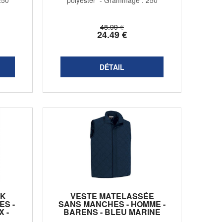
250
polyester - Grammage : 250
g/m2 - ...
48
.99
€
24
.49
€
AK
VESTE MATELASSÉE
S -
SANS MANCHES - HOMME -
 -
BARENS - BLEU MARINE