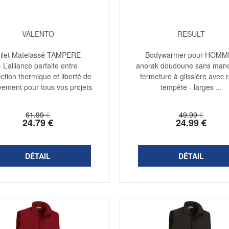
VALENTO
RESULT
ilet Matelassé TAMPERE
Bodywarmer pour HOMM
- L’alliance parfaite entre
anorak doudoune sans manc
ction thermique et liberté de
fermeture à glissière avec 
ement pour tous vos projets
tempête - larges ...
...
61
.99
€
49
.99
€
24
.79
€
24
.99
€