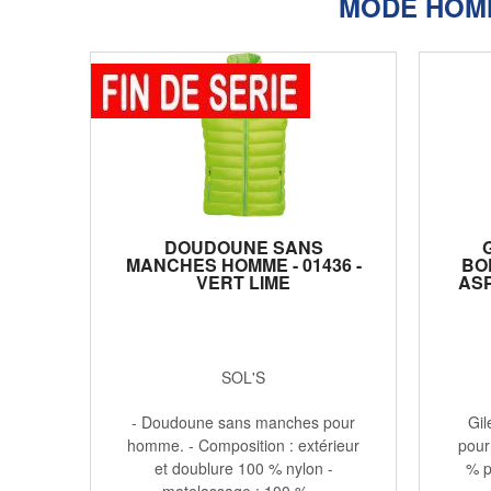
MODE HOM
DOUDOUNE SANS
MANCHES HOMME - 01436 -
BO
VERT LIME
ASP
SOL'S
- Doudoune sans manches pour
Gil
homme. - Composition : extérieur
pour
et doublure 100 % nylon -
% p