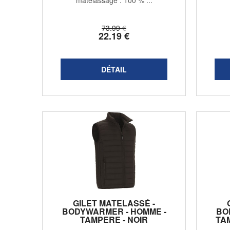
matelassage : 100 % ...
73
.99
€
22
.19
€
GILET MATELASSÉ -
BODYWARMER - HOMME -
BO
TAMPERE - NOIR
TA