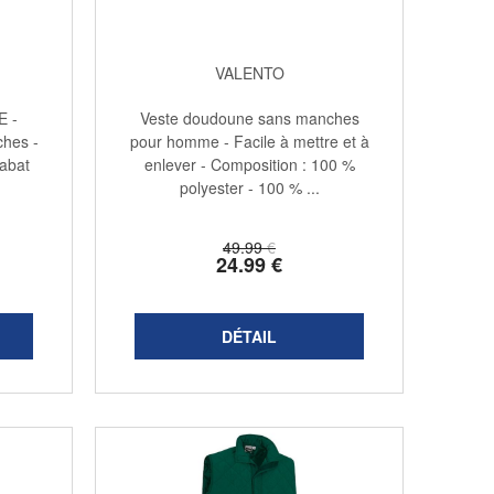
VALENTO
E -
Veste doudoune sans manches
hes -
pour homme - Facile à mettre et à
rabat
enlever - Composition : 100 %
polyester - 100 % ...
49
.99
€
24
.99
€