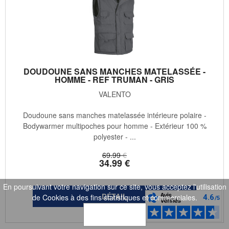
DOUDOUNE SANS MANCHES MATELASSÉE -
HOMME - REF TRUMAN - GRIS
VALENTO
Doudoune sans manches matelassée intérieure polaire -
Bodywarmer multipoches pour homme - Extérieur 100 %
polyester - ...
69
.99
€
34
.99
€
En poursuivant votre navigation sur ce site, vous acceptez l'utilisation
de Cookies à des fins statistiques et commerciales.
OK