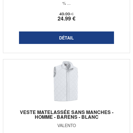
% ...
49
.99
€
24
.99
€
VESTE MATELASSÉE SANS MANCHES -
HOMME - BARENS - BLANC
VALENTO