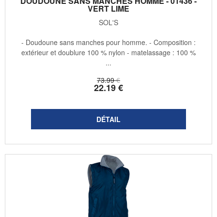
DOUDOUNE SANS MANCHES HOMME - 01436 -
VERT LIME
SOL'S
- Doudoune sans manches pour homme. - Composition :
extérieur et doublure 100 % nylon - matelassage : 100 %
...
73
.99
€
22
.19
€