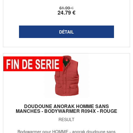
61
.99
€
24
.79
€
DOUDOUNE ANORAK HOMME SANS
MANCHES - BODYWARMER R094X - ROUGE
RESULT
Bodywarmer pour HOMME - anorak doudoune sans