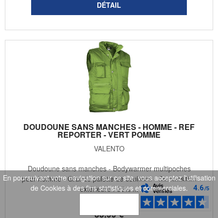
DOUDOUNE SANS MANCHES - HOMME - REF
REPORTER - VERT POMME
VALENTO
Doudoune sans manches - Bodywarmer multipoches
En poursuivant votre navigation sur ce site, vous acceptez l'utilisation
pour homme - Grande palette de couleurs - Composition
de Cookies à des fins statistiques et commerciales.
extérieure : 65% ...
OK
59
.99
€
35
.99
€