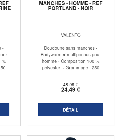
REF
MANCHES - HOMME - REF
RINE
PORTLAND - NOIR
VALENTO
 -
Doudoune sans manches -
pour
Bodywarmer multipoches pour
0 %
homme - Composition 100 %
250
polyester - Grammage : 250
g/m2 - ...
48
.99
€
24
.49
€