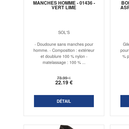
MANCHES HOMME - 01436 -
BO
VERT LIME
ASP
SOL'S
- Doudoune sans manches pour
Gil
homme. - Composition : extérieur
pour
et doublure 100 % nylon -
% p
matelassage : 100 % ...
73
.99
€
22
.19
€