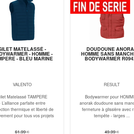
GILET MATELASSÉ -
DOUDOUNE ANOR
DYWARMER - HOMME -
HOMME SANS MANCHE
MPERE - BLEU MARINE
BODYWARMER R094X
ROUGE
VALENTO
RESULT
ilet Matelassé TAMPERE
Bodywarmer pour HOMM
- L’alliance parfaite entre
anorak doudoune sans manc
ction thermique et liberté de
fermeture à glissière avec 
ement pour tous vos projets
tempête - larges ...
...
61
.99
€
49
.99
€