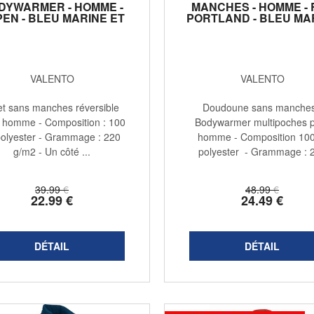
DYWARMER - HOMME -
MANCHES - HOMME - 
EN - BLEU MARINE ET
PORTLAND - BLEU MA
GRIS
VALENTO
VALENTO
et sans manches réversible
Doudoune sans manches
 homme - Composition : 100
Bodywarmer multipoches 
olyester - Grammage : 220
homme - Composition 10
g/m2 - Un côté ...
polyester - Grammage : 
g/m2 - ...
39
.99
€
48
.99
€
22
.99
€
24
.49
€