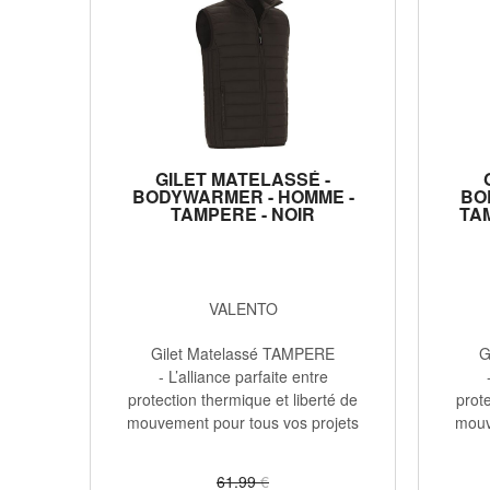
GILET MATELASSÉ -
BODYWARMER - HOMME -
BO
TAMPERE - NOIR
TA
VALENTO
Gilet Matelassé TAMPERE
G
- L’alliance parfaite entre
protection thermique et liberté de
prote
mouvement pour tous vos projets
mouv
...
61
.99
€