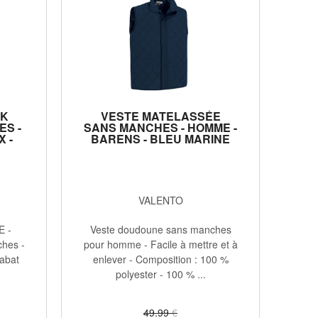
AK
VESTE MATELASSÉE
S -
SANS MANCHES - HOMME -
 -
BARENS - BLEU MARINE
VALENTO
E -
Veste doudoune sans manches
hes -
pour homme - Facile à mettre et à
rabat
enlever - Composition : 100 %
polyester - 100 % ...
49
.99
€