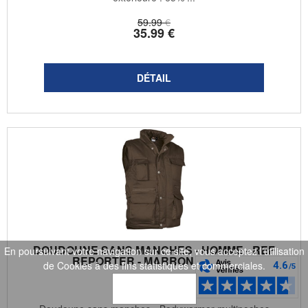
59
.99
€
35
.99
€
DOUDOUNE SANS MANCHES - HOMME - REF
En poursuivant votre navigation sur ce site, vous acceptez l'utilisation
REPORTER - MARRON NOYER
de Cookies à des fins statistiques et commerciales.
VALENTO
OK