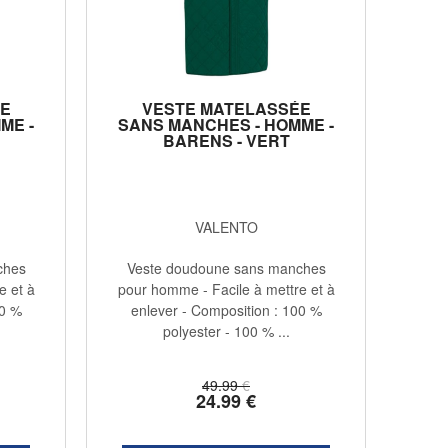
E
VESTE MATELASSÉE
ME -
SANS MANCHES - HOMME -
BARENS - VERT
BOUTEILLE
VALENTO
ches
Veste doudoune sans manches
e et à
pour homme - Facile à mettre et à
00 %
enlever - Composition : 100 %
polyester - 100 % ...
49
.99
€
24
.99
€