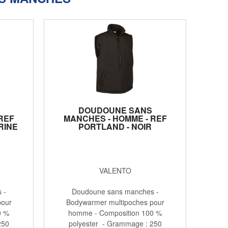
DOUDOUNE SANS
REF
MANCHES - HOMME - REF
RINE
PORTLAND - NOIR
VALENTO
 -
Doudoune sans manches -
pour
Bodywarmer multipoches pour
0 %
homme - Composition 100 %
250
polyester - Grammage : 250