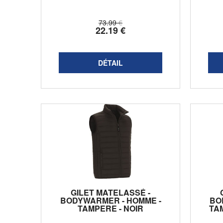
73
.99
€
22
.19
€
GILET MATELASSÉ -
BODYWARMER - HOMME -
BO
TAMPERE - NOIR
TA