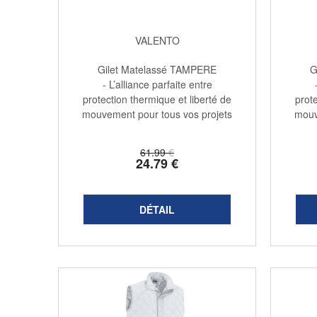
VALENTO
Gilet Matelassé TAMPERE
G
- L’alliance parfaite entre
protection thermique et liberté de
prote
mouvement pour tous vos projets
mouv
...
61
.99
€
24
.79
€