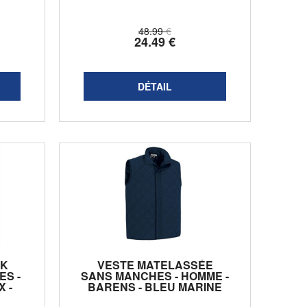
g/m2 - ...
48
.99
€
24
.49
€
AK
VESTE MATELASSÉE
S -
SANS MANCHES - HOMME -
 -
BARENS - BLEU MARINE