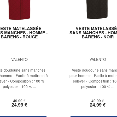
VESTE MATELASSÉE
VESTE MATELASSÉ
S MANCHES - HOMME -
SANS MANCHES - HOM
BARENS - ROUGE
BARENS - NOIR
VALENTO
VALENTO
te doudoune sans manches
Veste doudoune sans man
homme - Facile à mettre et à
pour homme - Facile à mettr
ever - Composition : 100 %
enlever - Composition : 1
polyester - 100 % ...
polyester - 100 % ...
49
.99
€
49
.99
€
24
.99
€
24
.99
€