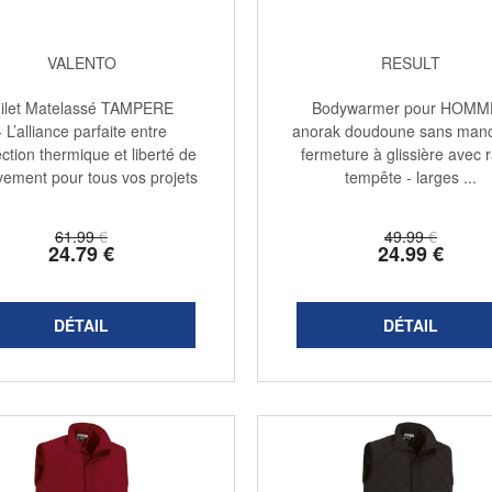
VALENTO
RESULT
ilet Matelassé TAMPERE
Bodywarmer pour HOMM
- L’alliance parfaite entre
anorak doudoune sans manc
ction thermique et liberté de
fermeture à glissière avec 
ement pour tous vos projets
tempête - larges ...
...
61
.99
€
49
.99
€
24
.79
€
24
.99
€