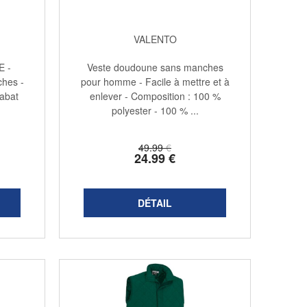
VALENTO
E -
Veste doudoune sans manches
hes -
pour homme - Facile à mettre et à
rabat
enlever - Composition : 100 %
polyester - 100 % ...
49
.99
€
24
.99
€