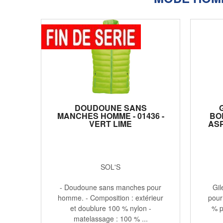
DOUDOUNE SANS
MANCHES HOMME - 01436 -
BO
VERT LIME
ASP
SOL'S
- Doudoune sans manches pour
Gil
homme. - Composition : extérieur
pour
et doublure 100 % nylon -
% p
matelassage : 100 % ...