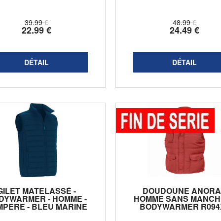
g/m2 - ...
39
.99
€
48
.99
€
22
.99
€
24
.49
€
GILET MATELASSÉ -
DOUDOUNE ANOR
DYWARMER - HOMME -
HOMME SANS MANCHE
MPERE - BLEU MARINE
BODYWARMER R094X
ROUGE