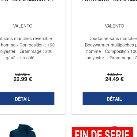
GRIS
VALENTO
VALENTO
et sans manches réversible
Doudoune sans manches
 homme - Composition : 100
Bodywarmer multipoches 
olyester - Grammage : 220
homme - Composition 10
g/m2 - Un côté ...
polyester - Grammage : 
g/m2 - ...
39
.99
€
48
.99
€
22
.99
€
24
.49
€