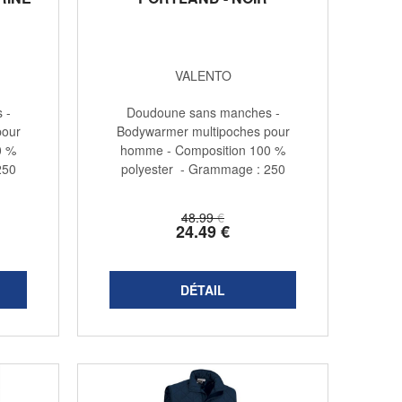
VALENTO
 -
Doudoune sans manches -
pour
Bodywarmer multipoches pour
0 %
homme - Composition 100 %
250
polyester - Grammage : 250
g/m2 - ...
48
.99
€
24
.49
€