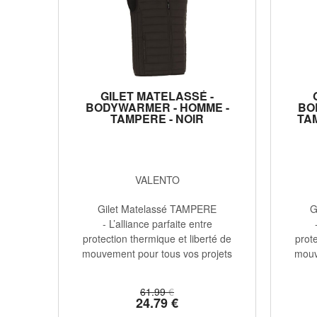
GILET MATELASSÉ -
BODYWARMER - HOMME -
BO
TAMPERE - NOIR
TA
VALENTO
Gilet Matelassé TAMPERE
G
- L’alliance parfaite entre
protection thermique et liberté de
prote
mouvement pour tous vos projets
mouv
...
61
.99
€
24
.79
€