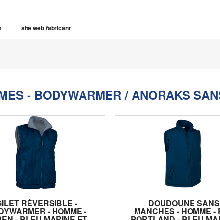
t
site web fabricant
MES - BODYWARMER / ANORAKS SAN
GILET RÉVERSIBLE -
DOUDOUNE SANS
DYWARMER - HOMME -
MANCHES - HOMME - 
EN - BLEU MARINE ET
PORTLAND - BLEU MA