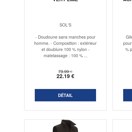
SOL'S
- Doudoune sans manches pour
Gil
homme. - Composition : extérieur
pour
et doublure 100 % nylon -
% p
matelassage : 100 % ...
73
.99
€
22
.19
€