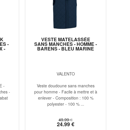
AK
VESTE MATELASSÉE
S -
SANS MANCHES - HOMME -
 -
BARENS - BLEU MARINE
VALENTO
E -
Veste doudoune sans manches
hes -
pour homme - Facile à mettre et à
rabat
enlever - Composition : 100 %
polyester - 100 % ...
49
.99
€
24
.99
€