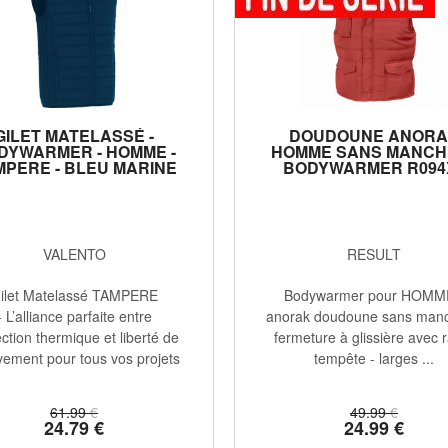
GILET MATELASSÉ -
DOUDOUNE ANOR
DYWARMER - HOMME -
HOMME SANS MANCHE
MPERE - BLEU MARINE
BODYWARMER R094X
ROUGE
VALENTO
RESULT
ilet Matelassé TAMPERE
Bodywarmer pour HOMM
- L’alliance parfaite entre
anorak doudoune sans manc
ction thermique et liberté de
fermeture à glissière avec 
ement pour tous vos projets
tempête - larges ...
...
61
.99
€
49
.99
€
24
.79
€
24
.99
€