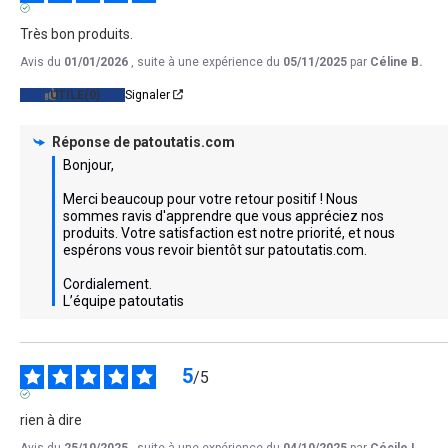
AVIS VÉRIFIÉ
Très bon produits.
Avis du
01/01/2026
, suite à une expérience du
05/11/2025
par
Céline B.
UTILE
(0)
Signaler
Réponse de
patoutatis.com
Bonjour,

Merci beaucoup pour votre retour positif ! Nous 
sommes ravis d'apprendre que vous appréciez nos 
produits. Votre satisfaction est notre priorité, et nous 
espérons vous revoir bientôt sur patoutatis.com.

Cordialement.

L’équipe patoutatis
5
/
5
AVIS VÉRIFIÉ
rien à dire
Avis du
25/10/2025
, suite à une expérience du
04/10/2025
par
Cécile L.