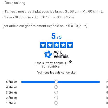
- Dos plus long
-
Tailles
: mesures à plat sous les bras : S : 58 cm - M : 60 cm - L :
62 cm - XL : 65 cm - XXL : 67 cm - 3XL : 69 cm
(cet article est généralement expédié sous 5 à 10 jours)
5
/
5
Basé sur
2
avis soumis
à un contrôle
Voir tous les avis sur ce site
5
étoiles
2
4
étoiles
0
3
étoiles
0
2
étoiles
0
1
étoile
0