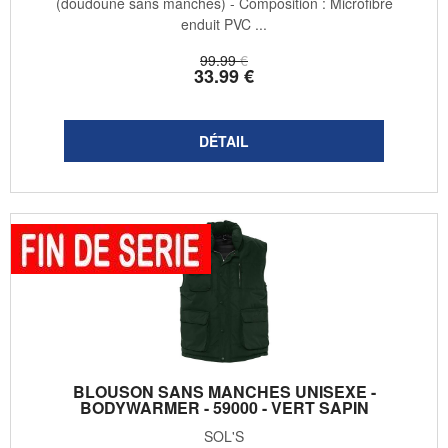
(doudoune sans manches) - Composition : Microfibre
enduit PVC ...
99
.99
€
33
.99
€
BLOUSON SANS MANCHES UNISEXE -
BODYWARMER - 59000 - VERT SAPIN
SOL'S