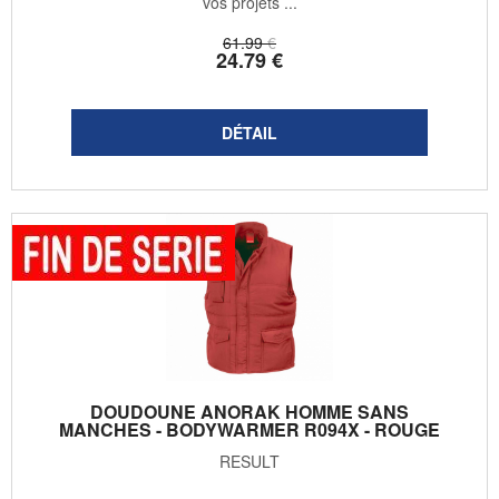
vos projets ...
61
.99
€
24
.79
€
DOUDOUNE ANORAK HOMME SANS
MANCHES - BODYWARMER R094X - ROUGE
RESULT